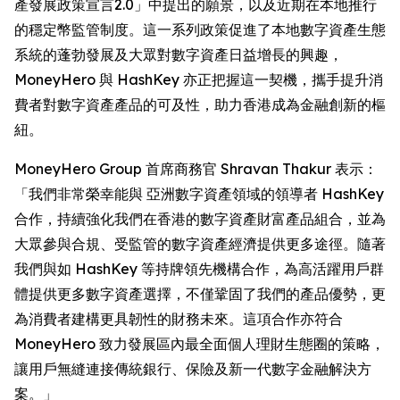
產發展政策宣言2.0」中提出的願景，以及近期在本地推行
的穩定幣監管制度。這一系列政策促進了本地數字資產生態
系統的蓬勃發展及大眾對數字資產日益增長的興趣，
MoneyHero 與 HashKey 亦正把握這一契機，攜手提升消
費者對數字資產產品的可及性，助力香港成為金融創新的樞
紐。
MoneyHero Group 首席商務官 Shravan Thakur 表示：
「我們非常榮幸能與 亞洲數字資產領域的領導者 HashKey
合作，持續強化我們在香港的數字資產財富產品組合，並為
大眾參與合規、受監管的數字資產經濟提供更多途徑。隨著
我們與如 HashKey 等持牌領先機構合作，為高活躍用戶群
體提供更多數字資產選擇，不僅鞏固了我們的產品優勢，更
為消費者建構更具韌性的財務未來。這項合作亦符合
MoneyHero 致力發展區內最全面個人理財生態圈的策略，
讓用戶無縫連接傳統銀行、保險及新一代數字金融解決方
案。」