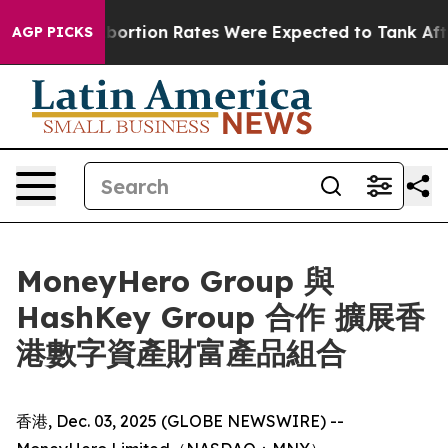
ettuce
Abortion Rates Were Expected to Tank After R
AGP PICKS
MoneyHero Group 與
HashKey Group 合作 擴展香
港數字資產財富產品組合
香港, Dec. 03, 2025 (GLOBE NEWSWIRE) --