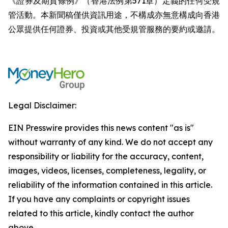
《證券及期貨條例》（香港法例第571章）定義的任何受規
管活動。本新聞稿僅供資訊用途，不構成亦無意構成向香港
公眾提供任何證券、投資或其他受規管服務的要約或邀請。
Legal Disclaimer:
EIN Presswire provides this news content "as is"
without warranty of any kind. We do not accept any
responsibility or liability for the accuracy, content,
images, videos, licenses, completeness, legality, or
reliability of the information contained in this article.
If you have any complaints or copyright issues
related to this article, kindly contact the author
above.